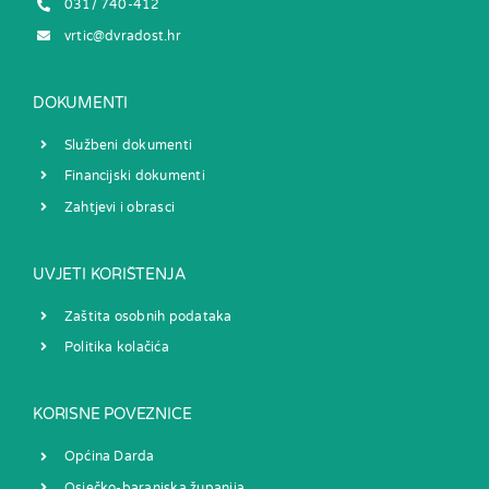
031/ 740-412
vrtic@dvradost.hr
DOKUMENTI
Službeni dokumenti
Financijski dokumenti
Zahtjevi i obrasci
UVJETI KORIŠTENJA
Zaštita osobnih podataka
Politika kolačića
KORISNE POVEZNICE
Općina Darda
Osječko-baranjska županija