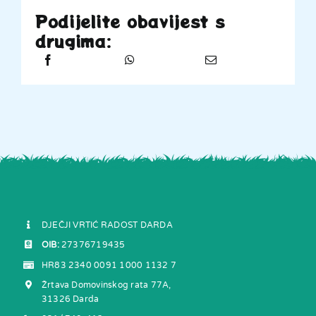
Podijelite obavijest s
drugima:
DJEČJI VRTIĆ RADOST DARDA
OIB:
27376719435
HR83 2340 0091 1000 1132 7
Žrtava Domovinskog rata 77A,
31326 Darda