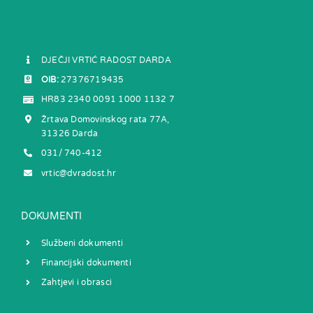
DJEČJI VRTIĆ RADOST DARDA
OIB:
27376719435
HR83 2340 0091 1000 1132 7
Žrtava Domovinskog rata 77A,
31326 Darda
031/ 740-412
vrtic@dvradost.hr
DOKUMENTI
Službeni dokumenti
Financijski dokumenti
Zahtjevi i obrasci