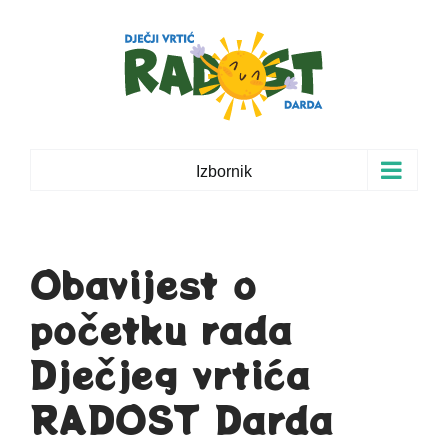
Skip
to
content
Izbornik
Obavijest o
početku rada
Dječjeg vrtića
RADOST Darda