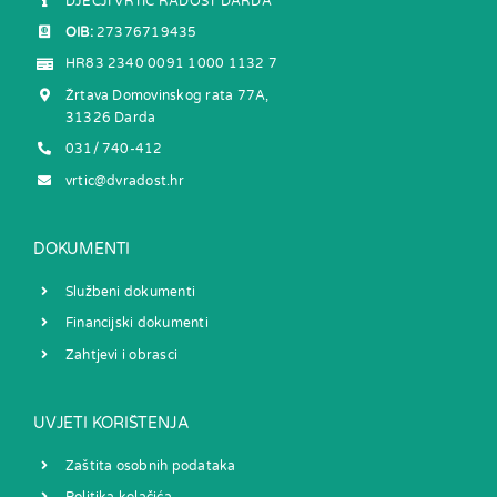
DJEČJI VRTIĆ RADOST DARDA
OIB:
27376719435
HR83 2340 0091 1000 1132 7
Žrtava Domovinskog rata 77A,
31326 Darda
031/ 740-412
vrtic@dvradost.hr
DOKUMENTI
Službeni dokumenti
Financijski dokumenti
Zahtjevi i obrasci
UVJETI KORIŠTENJA
Zaštita osobnih podataka